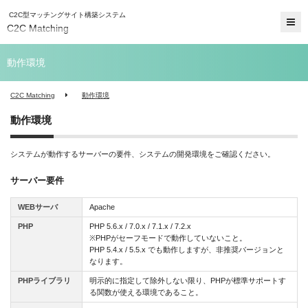
C2C型マッチングサイト構築システム
C2C Matching
動作環境
C2C Matching
動作環境
動作環境
システムが動作するサーバーの要件、システムの開発環境をご確認ください。
サーバー要件
WEBサーバ
Apache
PHP
PHP 5.6.x / 7.0.x / 7.1.x / 7.2.x
※PHPがセーフモードで動作していないこと。
PHP 5.4.x / 5.5.x でも動作しますが、非推奨バージョンと
なります。
PHPライブラリ
明示的に指定して除外しない限り、PHPが標準サポートす
る関数が使える環境であること。